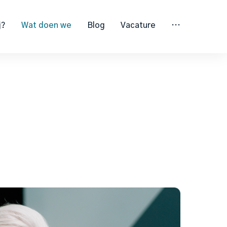
j?
Wat doen we
Blog
Vacature
···