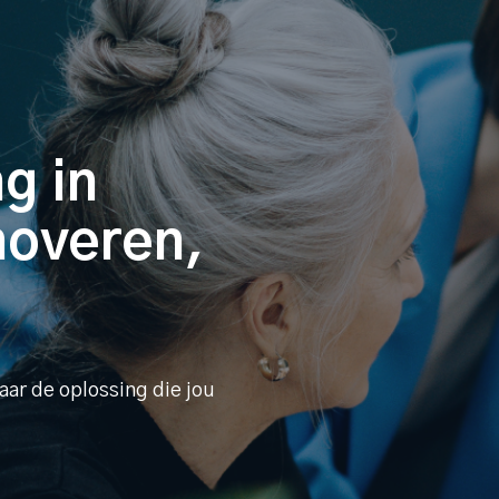
g in
noveren,
aar de oplossing die jou