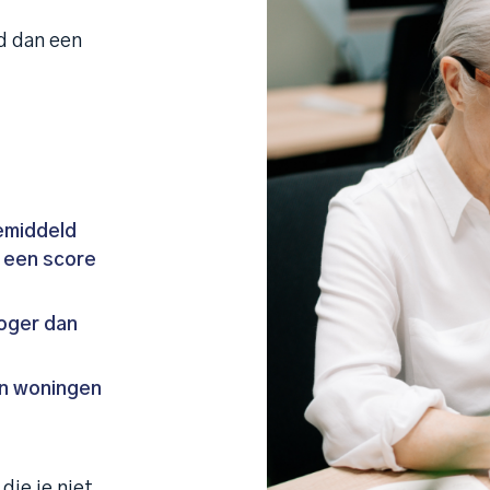
d dan een
emiddeld
t een score
oger dan
an woningen
die je niet