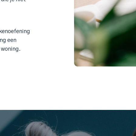
ekenoefening
ing een
 woning.